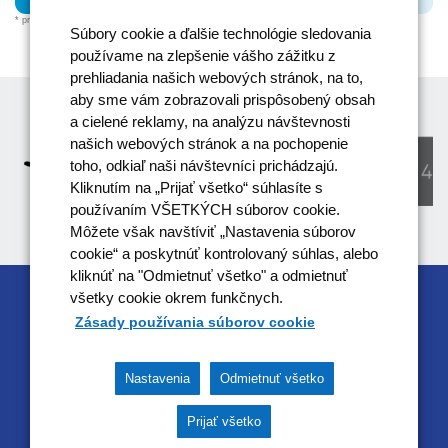
* priemer merateľných ukazovateľov projektu
Súbory cookie a ďalšie technológie sledovania
používame na zlepšenie vášho zážitku z
prehliadania našich webových stránok, na to,
aby sme vám zobrazovali prispôsobený obsah
a cielené reklamy, na analýzu návštevnosti
našich webových stránok a na pochopenie
toho, odkiaľ naši návštevníci prichádzajú.
Kliknutím na „Prijať všetko“ súhlasíte s
používaním VŠETKÝCH súborov cookie.
Môžete však navštíviť „Nastavenia súborov
cookie“ a poskytnúť kontrolovaný súhlas, alebo
kliknúť na "Odmietnuť všetko" a odmietnuť
všetky cookie okrem funkčnych.
RIADIACIM ORGÁNOM OPERAČNÉHO
Zásady používania súborov cookie
PROGRAMU EFEKTÍVNA VEREJNÁ SPRÁVA JE
MINISTERSTVO VNÚTRA SR
Nastavenia
Odmietnuť všetko
Tento projekt je podporený z Európskeho sociálneho
fondu
Prijať všetko