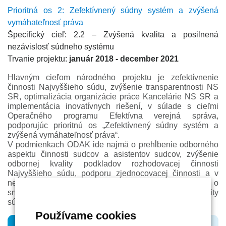
Prioritná os 2: Zefektívnený súdny systém a zvýšená
vymáhateľnosť práva
Špecifický cieľ: 2.2 – Zvýšená kvalita a posilnená
nezávislosť súdneho systému
Trvanie projektu:
január 2018 - december 2021
Hlavným cieľom národného projektu je zefektívnenie
činnosti Najvyššieho súdu, zvýšenie transparentnosti NS
SR, optimalizácia organizácie práce Kancelárie NS SR a
implementácia inovatívnych riešení, v súlade s cieľmi
Operačného programu Efektívna verejná správa,
podporujúc prioritnú os „Zefektívnený súdny systém a
zvýšená vymáhateľnosť práva“.
V podmienkach ODAK ide najmä o prehĺbenie odborného
aspektu činnosti sudcov a asistentov sudcov, zvýšenie
odbornej kvality podkladov rozhodovacej činnosti
Najvyššieho súdu, podporu zjednocovacej činnosti a v
neposlednom rade aj o zefektívnenie práce sudcov a o
snahu prispieť k skráteniu dĺžky konania a zvýšeniu kvality
súdneho rozhodnutia ako výsledku tohto konania.
Používame cookies
52%