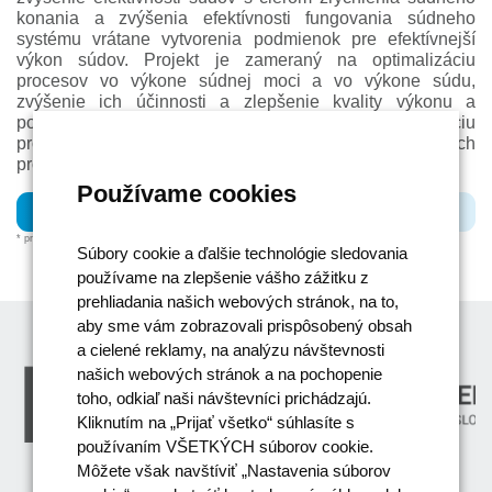
konania a zvýšenia efektívnosti fungovania súdneho
systému vrátane vytvorenia podmienok pre efektívnejší
výkon súdov. Projekt je zameraný na optimalizáciu
procesov vo výkone súdnej moci a vo výkone súdu,
zvýšenie ich účinnosti a zlepšenie kvality výkonu a
poskytovaných služieb smerom navonok, na optimalizáciu
procesov na MS SR vrátane zjednocovania pracovných
procesov a postupov na účely zefektívnenia činnosti.
Používame cookies
39%
* priemer merateľných ukazovateľov projektu
Súbory cookie a ďalšie technológie sledovania
používame na zlepšenie vášho zážitku z
prehliadania našich webových stránok, na to,
aby sme vám zobrazovali prispôsobený obsah
a cielené reklamy, na analýzu návštevnosti
našich webových stránok a na pochopenie
toho, odkiaľ naši návštevníci prichádzajú.
Kliknutím na „Prijať všetko“ súhlasíte s
používaním VŠETKÝCH súborov cookie.
Môžete však navštíviť „Nastavenia súborov