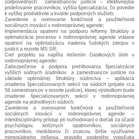
zodpovedných zamestnancov justície – efektívnejšie
prideľovanie pracovníkov, vyššia špecializácia, čo povedie
k vyššej produktivite a kvalite podporných služieb;
Zavedenie a overovanie funkčnosti a použiteľnosti
sociálnych inovácií v rodinnoprávnej agende;
Implementácia opatrení na podporu reformy štruktúry a
optimalizácie procesov v rodinnoprávnej agende vrátane
opatrení na optimalizáciu riadenia ľudských zdrojov v
justícii a rezorte MS SR;
Cieľ projektu sa napĺňa riešením čiastkových úloh v
rodinnoprávnej agende:
Zabezpečenie a podpora prehlbovania špecializácie
vyšších súdnych úradníkov a zamestnancov justície na
základe optimálnej štruktúry súdnictva – aplikácia
zriadenia špecializovaných sekcií na súdoch (prijatie cca
56 zamestnancov v rezorte justície), ktorej výsledkom bude
zriadenie špecializovaných sekcií v rodinnoprávnej
agende na jednotlivých súdoch;
Zavedenie a overovanie funkčnosti a použiteľnosti
sociálnych inovácií v rodinnoprávnej agende –
interdisciplinárny prístup pri rozhodovaní o dieťati za účasti
psychológov, kolíznych opatrovníkov, sociálnych
pracovníkov, mediátorov či znalcov, širšie využívanie
mimosúdneho riešenia, pravidlo osobného vypočutia