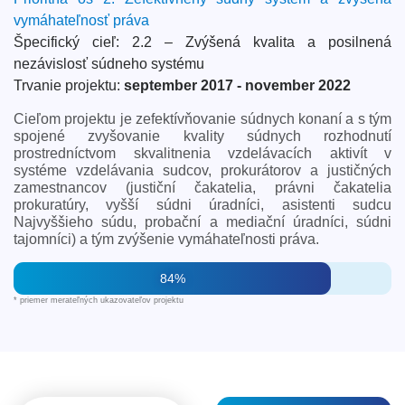
vymáhateľnosť práva
Špecifický cieľ: 2.2 – Zvýšená kvalita a posilnená
nezávislosť súdneho systému
Trvanie projektu:
september 2017 - november 2022
Cieľom projektu je zefektívňovanie súdnych konaní a s tým
spojené zvyšovanie kvality súdnych rozhodnutí
prostredníctvom skvalitnenia vzdelávacích aktivít v
systéme vzdelávania sudcov, prokurátorov a justičných
zamestnancov (justiční čakatelia, právni čakatelia
prokuratúry, vyšší súdni úradníci, asistenti sudcu
Najvyššieho súdu, probační a mediační úradníci, súdni
tajomníci) a tým zvýšenie vymáhateľnosti práva.
84%
* priemer merateľných ukazovateľov projektu