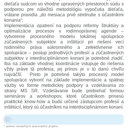
dieťaťa sudcom vo vhodne upravených priestoroch súdu s
podporou pre náležitú metodológiu vypočutia dieťaťa,
vrátane pravidla „do mesiaca prvé stretnutie s účastníkmi
konania“;
Implementácia opatrení na podporu reformy štruktúry a
optimalizácie procesov v rodinnoprávnej agende –
vytvorenie procesného modelu lokálnej spolupráce
zúčastnených subjektov a inštitúcii pri riešení vecí
rodinného práva súkromného a zefektívnenie ich
spolupráce – postup jednotlivých profesií a zúčastnených
subjektov v interdisciplinárnom konaní je potrebné zladiť.
Iba na základe vhodnej koordinácie vstupuje do riešenia
vždy práve tá profesia, jej prínos je v tú danú chvíľu
najväčší. Preto je potrebné takýto procesný model
spolupráce vytvoriť na základe implementácie a spätnej
väzby vo forme metodickej podpory a vzdelávania zo
strany MS SR. Vzdelávanie bude prebiehať formou
seminárov a workshopov, ktoré účastníkom prinesú
praktické know-how a budú určené zástupcom profesií a
inštitúcií, ktorý sú účastníkmi na interdisciplinárnom konaní.
0%
* priemer merateľných ukazovateľov projektu