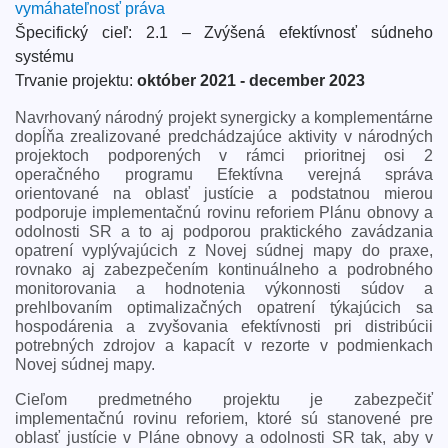
vymáhateľnosť práva
Špecifický cieľ: 2.1 – Zvýšená efektívnosť súdneho
systému
Trvanie projektu:
október 2021 - december 2023
Navrhovaný národný projekt synergicky a komplementárne
dopĺňa zrealizované predchádzajúce aktivity v národných
projektoch podporených v rámci prioritnej osi 2
operačného programu Efektívna verejná správa
orientované na oblasť justície a podstatnou mierou
podporuje implementačnú rovinu reforiem Plánu obnovy a
odolnosti SR a to aj podporou praktického zavádzania
opatrení vyplývajúcich z Novej súdnej mapy do praxe,
rovnako aj zabezpečením kontinuálneho a podrobného
monitorovania a hodnotenia výkonnosti súdov a
prehlbovaním optimalizačných opatrení týkajúcich sa
hospodárenia a zvyšovania efektívnosti pri distribúcii
potrebných zdrojov a kapacít v rezorte v podmienkach
Novej súdnej mapy.
Cieľom predmetného projektu je zabezpečiť
implementačnú rovinu reforiem, ktoré sú stanovené pre
oblasť justície v Pláne obnovy a odolnosti SR tak, aby v