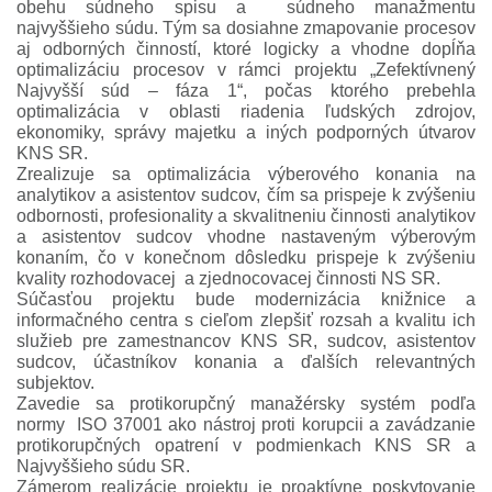
obehu súdneho spisu a súdneho manažmentu
najvyššieho súdu. Tým sa dosiahne zmapovanie procesov
aj odborných činností, ktoré logicky a vhodne dopĺňa
optimalizáciu procesov v rámci projektu „Zefektívnený
Najvyšší súd – fáza 1“, počas ktorého prebehla
optimalizácia v oblasti riadenia ľudských zdrojov,
ekonomiky, správy majetku a iných podporných útvarov
KNS SR.
Zrealizuje sa optimalizácia výberového konania na
analytikov a asistentov sudcov, čím sa prispeje k zvýšeniu
odbornosti, profesionality a skvalitneniu činnosti analytikov
a asistentov sudcov vhodne nastaveným výberovým
konaním, čo v konečnom dôsledku prispeje k zvýšeniu
kvality rozhodovacej a zjednocovacej činnosti NS SR.
Súčasťou projektu bude modernizácia knižnice a
informačného centra s cieľom zlepšiť rozsah a kvalitu ich
služieb pre zamestnancov KNS SR, sudcov, asistentov
sudcov, účastníkov konania a ďalších relevantných
subjektov.
Zavedie sa protikorupčný manažérsky systém podľa
normy ISO 37001 ako nástroj proti korupcii a zavádzanie
protikorupčných opatrení v podmienkach KNS SR a
Najvyššieho súdu SR.
Zámerom realizácie projektu je proaktívne poskytovanie