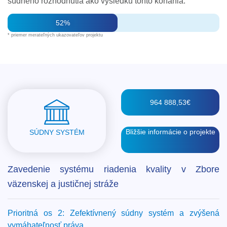
súdneho rozhodnutia ako výsledku tohto konania.
52%
* priemer merateľných ukazovateľov projektu
964 888,53€
Bližšie informácie o projekte
SÚDNY SYSTÉM
Zavedenie systému riadenia kvality v Zbore
väzenskej a justičnej stráže
Prioritná os 2: Zefektívnený súdny systém a zvýšená
vymáhateľnosť práva