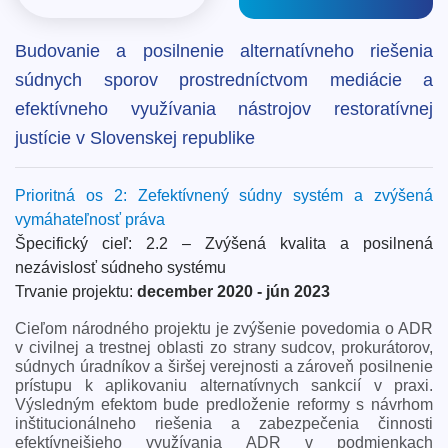
Budovanie a posilnenie alternatívneho riešenia
súdnych sporov prostredníctvom mediácie a
efektívneho využívania nástrojov restoratívnej
justície v Slovenskej republike
Prioritná os 2: Zefektívnený súdny systém a zvýšená
vymáhateľnosť práva
Špecifický cieľ: 2.2 – Zvýšená kvalita a posilnená
nezávislosť súdneho systému
Trvanie projektu:
december 2020 - jún 2023
Cieľom národného projektu je zvýšenie povedomia o ADR
v civilnej a trestnej oblasti zo strany sudcov, prokurátorov,
súdnych úradníkov a širšej verejnosti a zároveň posilnenie
prístupu k aplikovaniu alternatívnych sankcií v praxi.
Výsledným efektom bude predloženie reformy s návrhom
inštitucionálneho riešenia a zabezpečenia činnosti
efektívnejšieho využívania ADR v podmienkach