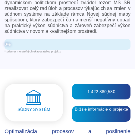
dynamickom politickom prostredí zvládol rezort MS SR
zrealizovať celý rad úloh a procesov týkajúcich sa zmien v
súdnom systéme na základe rámca Novej súdnej mapy
spôsobom, ktorý zabezpečí čo najmenší negatívny dopad
na praktický výkon súdnictva a zároveň zabezpečí výkon
súdnictva v novom a kvalitnejšom prostredí.
0%
* priemer merateľných ukazovateľov projektu
1 422 860,58€
Bližšie informácie o projekte
SÚDNY SYSTÉM
Optimalizácia procesov a posilnenie