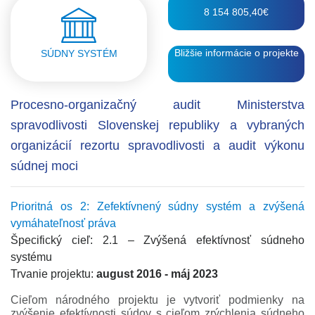
8 154 805,40€
Bližšie informácie o projekte
SÚDNY SYSTÉM
Procesno-organizačný audit Ministerstva
spravodlivosti Slovenskej republiky a vybraných
organizácií rezortu spravodlivosti a audit výkonu
súdnej moci
Prioritná os 2: Zefektívnený súdny systém a zvýšená
vymáhateľnosť práva
Špecifický cieľ: 2.1 – Zvýšená efektívnosť súdneho
systému
Trvanie projektu:
august 2016 - máj 2023
Cieľom národného projektu je vytvoriť podmienky na
zvýšenie efektívnosti súdov s cieľom zrýchlenia súdneho