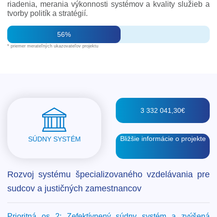
riadenia, merania výkonnosti systémov a kvality služieb a
tvorby politík a stratégií.
56%
* priemer merateľných ukazovateľov projektu
3 332 041,30€
Bližšie informácie o projekte
SÚDNY SYSTÉM
Rozvoj systému špecializovaného vzdelávania pre
sudcov a justičných zamestnancov
Prioritná os 2: Zefektívnený súdny systém a zvýšená