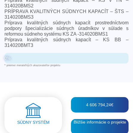
Príprava kvalitných súdnych kapacít – KS v TN –
314020BMS2
PRÍPRAVA KVALITNÝCH SÚDNYCH KAPACÍT – ŠTS –
314020BMS3
Príprava kvalitných súdnych kapacít prostredníctvom
podpory špecializácie súdnych úradníkov v súlade s
reformou súdneho systému KS ZA -314020BMS1
Príprava kvalitných súdnych kapacít – KS BB –
314020BMT3
0%
* priemer merateľných ukazovateľov projektu
4 606 794,24€
Bližšie informácie o projekte
SÚDNY SYSTÉM