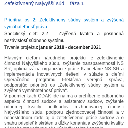
Zefektívnený Najvyšší súd – fáza 1
Prioritná os 2: Zefektívnený súdny systém a zvýšená
vymáhateľnosť práva
Špecifický cieľ: 2.2 – Zvýšená kvalita a posilnená
nezávislosť súdneho systému
Trvanie projektu:
január 2018 - december 2021
Hlavným cieľom národného projektu je zefektívnenie
činnosti Najvyššieho súdu, zvýšenie transparentnosti NS
SR, optimalizácia organizácie práce Kancelárie NS SR a
implementácia inovatívnych riešení, v súlade s cieľmi
Operačného programu Efektívna verejná správa,
podporujúc prioritnú os „Zefektívnený súdny systém a
zvýšená vymáhateľnosť práva“.
V podmienkach ODAK ide najmä o prehĺbenie odborného
aspektu činnosti sudcov a asistentov sudcov, zvýšenie
odbornej kvality podkladov rozhodovacej činnosti
Najvyššieho súdu, podporu zjednocovacej činnosti a v
neposlednom rade aj o zefektívnenie práce sudcov a o
snahu prispieť k skráteniu dĺžky konania a zvýšeniu kvality