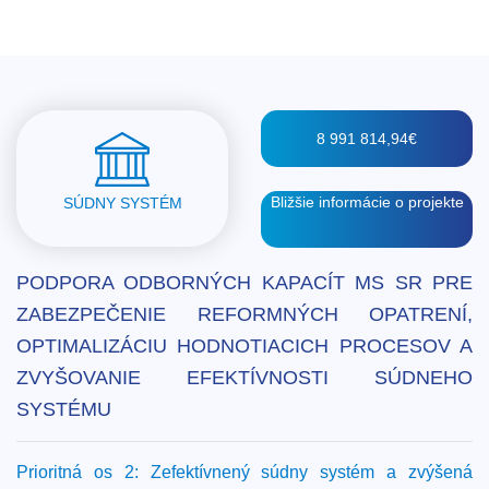
8 991 814,94€
Bližšie informácie o projekte
SÚDNY SYSTÉM
PODPORA ODBORNÝCH KAPACÍT MS SR PRE
ZABEZPEČENIE REFORMNÝCH OPATRENÍ,
OPTIMALIZÁCIU HODNOTIACICH PROCESOV A
ZVYŠOVANIE EFEKTÍVNOSTI SÚDNEHO
SYSTÉMU
Prioritná os 2: Zefektívnený súdny systém a zvýšená