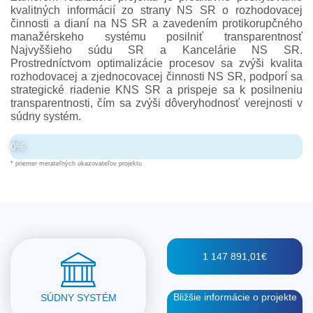
kvalitných informácií zo strany NS SR o rozhodovacej
činnosti a dianí na NS SR a zavedením protikorupčného
manažérskeho systému posilniť transparentnosť
Najvyššieho súdu SR a Kancelárie NS SR.
Prostredníctvom optimalizácie procesov sa zvýši kvalita
rozhodovacej a zjednocovacej činnosti NS SR, podporí sa
strategické riadenie KNS SR a prispeje sa k posilneniu
transparentnosti, čím sa zvýši dôveryhodnosť verejnosti v
súdny systém.
0%
* priemer merateľných ukazovateľov projektu
1 147 891,01€
Bližšie informácie o projekte
SÚDNY SYSTÉM