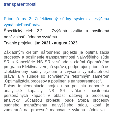
transparentnosti
Prioritná os 2: Zefektívnený súdny systém a zvýšená
vymáhateľnosť práva
Špecifický cieľ: 2.2 – Zvýšená kvalita a posilnená
nezávislosť súdneho systému
Trvanie projektu:
jún 2021 - august 2023
Základným cieľom národného projektu je optimalizácia
procesov a posilnenie transparentnosti Najvyššieho súdu
SR a Kancelárie NS SR v súlade s cieľmi Operačného
programu Efektívna verejná správa, podporujúc prioritnú os
„Zefektívnený súdny systém a zvýšená vymáhateľnosť
práva“ a v súlade so schváleným reformným zámerom
„Optimalizácia procesov a posilnenie transparentnosti“.
Počas implementácie projektu sa posilnia odborné a
analytické kapacity NS SR vrátane posilnenia
personálnych kapacít v oblasti dátovej a procesnej
analytiky. Súčasťou projektu bude tvorba procesov
súdneho manažmentu najvyššieho súdu, ktorá je
zameraná na procesné mapovanie výkonu súdnictva –