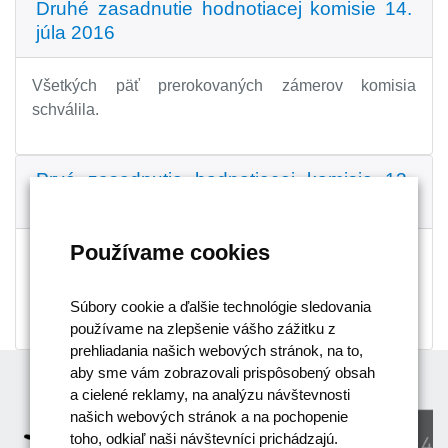
Druhé zasadnutie hodnotiacej komisie 14.
júla 2016
Všetkých päť prerokovaných zámerov komisia
schválila.
Prvé zasadnutie hodnotiacej komisie 13.
júna 2016
Používame cookies
Spomedzi siedmich prerokovaných reformných
zámerov bolo päť schválených a dva boli vrátené
predkladateľom na prepracovanie.
Súbory cookie a ďalšie technológie sledovania
používame na zlepšenie vášho zážitku z
prehliadania našich webových stránok, na to,
aby sme vám zobrazovali prispôsobený obsah
a cielené reklamy, na analýzu návštevnosti
našich webových stránok a na pochopenie
toho, odkiaľ naši návštevníci prichádzajú.