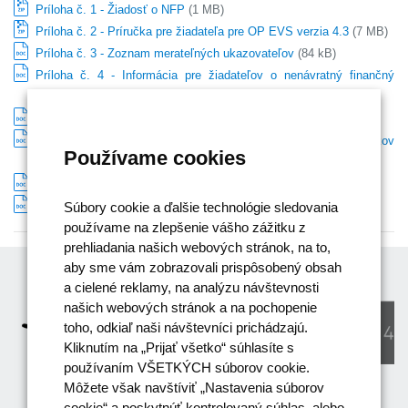
Príloha č. 1 - Žiadosť o NFP
(1 MB)
Príloha č. 2 - Príručka pre žiadateľa pre OP EVS verzia 4.3
(7 MB)
Príloha č. 3 - Zoznam merateľných ukazovateľov
(84 kB)
Príloha č. 4 - Informácia pre žiadateľov o nenávratný finančný
príspevok
(77 kB)
Príloha č. 5 - Kritériá pre výber projektov
(100 kB)
Príloha č. 6 - Zoznam oprávnených a neoprávnených výdavkov
Používame cookies
(89 kB)
Príloha č. 7 - Usmernenie RO OP EVS č. 5 verzia 5
(120 kB)
Príloha č. 8 - Vzor memoranda o spolupráci
(93 kB)
Súbory cookie a ďalšie technológie sledovania
používame na zlepšenie vášho zážitku z
prehliadania našich webových stránok, na to,
aby sme vám zobrazovali prispôsobený obsah
a cielené reklamy, na analýzu návštevnosti
našich webových stránok a na pochopenie
toho, odkiaľ naši návštevníci prichádzajú.
Kliknutím na „Prijať všetko“ súhlasíte s
používaním VŠETKÝCH súborov cookie.
Môžete však navštíviť „Nastavenia súborov