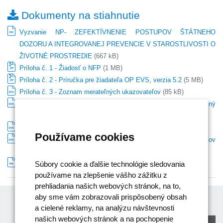
Dokumenty na stiahnutie
Vyzvanie NP- ZEFEKTÍVNENIE POSTUPOV ŠTÁTNEHO
DOZORU A INTEGROVANEJ PREVENCIE V STAROSTLIVOSTI O
ŽIVOTNÉ PROSTREDIE
(667 kB)
Príloha č. 1 - Žiadosť o NFP
(1 MB)
Príloha č. 2 - Príručka pre žiadateľa OP EVS, verzia 5.2
(5 MB)
Príloha č. 3 - Zoznam merateľných ukazovateľov
(85 kB)
Príloha č. 4 - Informácia pre žiadateľov o nenávratný finančný
príspevok
(79 kB)
Príloha č. 5 - Kritériá pre výber projektov
(102 kB)
Používame cookies
Príloha č. 6 - Zoznam oprávnených a neoprávnených výdavkov
(88 kB)
Príloha č. 7 - Usmernenie RO OP EVS č. 5, verzia 7
(297 kB)
Súbory cookie a ďalšie technológie sledovania
používame na zlepšenie vášho zážitku z
prehliadania našich webových stránok, na to,
aby sme vám zobrazovali prispôsobený obsah
a cielené reklamy, na analýzu návštevnosti
našich webových stránok a na pochopenie