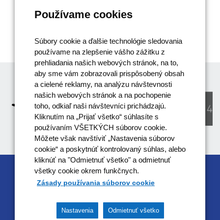
Používame cookies
Súbory cookie a ďalšie technológie sledovania
používame na zlepšenie vášho zážitku z
prehliadania našich webových stránok, na to,
aby sme vám zobrazovali prispôsobený obsah
a cielené reklamy, na analýzu návštevnosti
našich webových stránok a na pochopenie
toho, odkiaľ naši návštevníci prichádzajú.
Kliknutím na „Prijať všetko“ súhlasíte s
používaním VŠETKÝCH súborov cookie.
Môžete však navštíviť „Nastavenia súborov
cookie“ a poskytnúť kontrolovaný súhlas, alebo
kliknúť na "Odmietnuť všetko" a odmietnuť
všetky cookie okrem funkčnych.
RIADIACIM ORGÁNOM OPERAČNÉHO
Zásady používania súborov cookie
PROGRAMU EFEKTÍVNA VEREJNÁ SPRÁVA JE
MINISTERSTVO VNÚTRA SR
Nastavenia
Odmietnuť všetko
Tento projekt je podporený z Európskeho sociálneho