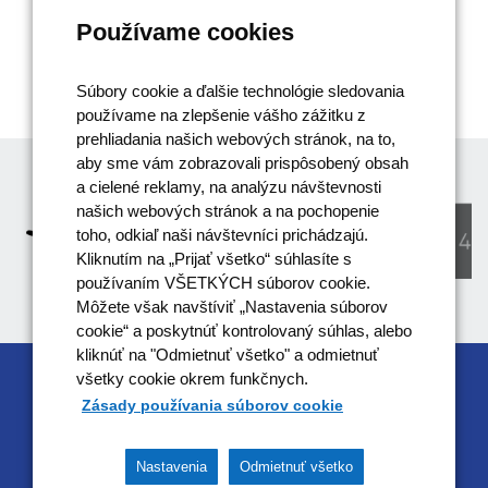
Používame cookies
Súbory cookie a ďalšie technológie sledovania
používame na zlepšenie vášho zážitku z
prehliadania našich webových stránok, na to,
aby sme vám zobrazovali prispôsobený obsah
a cielené reklamy, na analýzu návštevnosti
našich webových stránok a na pochopenie
toho, odkiaľ naši návštevníci prichádzajú.
Kliknutím na „Prijať všetko“ súhlasíte s
používaním VŠETKÝCH súborov cookie.
Môžete však navštíviť „Nastavenia súborov
cookie“ a poskytnúť kontrolovaný súhlas, alebo
kliknúť na "Odmietnuť všetko" a odmietnuť
všetky cookie okrem funkčnych.
RIADIACIM ORGÁNOM OPERAČNÉHO
Zásady používania súborov cookie
PROGRAMU EFEKTÍVNA VEREJNÁ SPRÁVA JE
MINISTERSTVO VNÚTRA SR
Nastavenia
Odmietnuť všetko
Tento projekt je podporený z Európskeho sociálneho