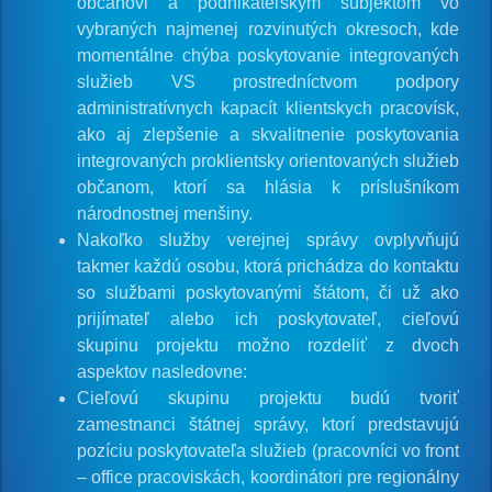
občanovi a podnikateľským subjektom vo
vybraných najmenej rozvinutých okresoch, kde
momentálne chýba poskytovanie integrovaných
služieb VS prostredníctvom podpory
administratívnych kapacít klientskych pracovísk,
ako aj zlepšenie a skvalitnenie poskytovania
integrovaných proklientsky orientovaných služieb
občanom, ktorí sa hlásia k príslušníkom
národnostnej menšiny.
Nakoľko služby verejnej správy ovplyvňujú
takmer každú osobu, ktorá prichádza do kontaktu
so službami poskytovanými štátom, či už ako
prijímateľ alebo ich poskytovateľ, cieľovú
skupinu projektu možno rozdeliť z dvoch
aspektov nasledovne:
Cieľovú skupinu projektu budú tvoriť
zamestnanci štátnej správy, ktorí predstavujú
pozíciu poskytovateľa služieb (pracovníci vo front
– office pracoviskách, koordinátori pre regionálny