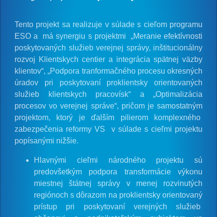
Tento projekt sa realizuje v súlade s cieľom programu
ESO a má synergiu s projektmi „Meranie efektívnosti
poskytovaných služieb verejnej správy, inštitucionálny
rozvoj Klientskych centier a integrácia spätnej väzby
klientov“, „Podpora tranformačného procesu okresných
úradov pri poskytovaní proklientsky orientovaných
služieb klientskych pracovísk“ a „Optimalizácia
procesov vo verejnej správe“, pričom je samostatným
projektom, ktorý je ďalším pilierom komplexného
zabezpečenia reformy VS v súlade s cieľmi projektu
popísanými nižšie.
Hlavnými cieľmi národného projektu sú
predovšetkým podpora transformácie výkonu
miestnej štátnej správy v menej rozvinutých
regiónoch s dôrazom na proklientsky orientovaný
prístup pri poskytovaní verejných služieb