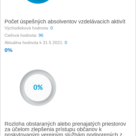
20%
21%
22%
Počet úspešných absolventov vzdelávacich aktivít
23%
Východisková hodnota:
0
24%
Cieľová hodnota:
96
25%
Aktuálna hodnota k 31.5.2021:
0
26%
0%
27%
28%
29%
30%
31%
-
32%
0%
33%
1%
34%
2%
35%
3%
36%
4%
37%
5%
Rozloha obstaraných alebo prenajatých priestorov
38%
6%
za účelom zlepšenia prístupu občanov k
39%
7%
poskytovaným verejným službám podporených z