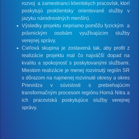
rozvoj a zamestnanci klientskych pracovísk, ktorí
poskytujú proklientsky orientované služby v
jazyku národnostných menšín).
Výsledky projektu nepriamo pomôžu fyzickým a
právnickým osobám využívajúcim služby
verejnej správy.
Cieľová skupina je zostavená tak, aby profit z
realizácie projektu mal čo najväčší dopad na
kvalitu a spokojnosť s poskytovanými službami.
Miestom realizácie je menej rozvinutý región SR
s dôrazom na najmenej rozvinuté okresy a okres
Prievidza v súvislosti s prebiehajúcim
transformačným procesom regiónu Horná Nitra a
ich pracoviská poskytujúce služby verejnej
správy.