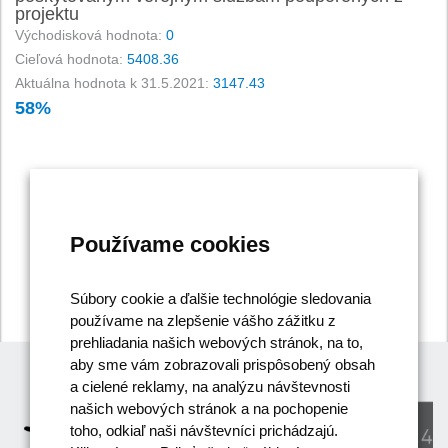
40%
projektu
8%
41%
Východisková hodnota:
0
9%
42%
10%
Cieľová hodnota:
5408.36
43%
11%
Aktuálna hodnota k 31.5.2021:
3147.43
44%
12%
58%
45%
13%
46%
14%
47%
15%
48%
16%
49%
-
0%
1%
2%
3%
4%
17%
50%
58%
59%
60%
61%
62%
63%
18%
Používame cookies
51%
19%
52%
20%
53%
Súbory cookie a ďalšie technológie sledovania
21%
54%
používame na zlepšenie vášho zážitku z
22%
55%
prehliadania našich webových stránok, na to,
23%
56%
aby sme vám zobrazovali prispôsobený obsah
24%
57%
a cielené reklamy, na analýzu návštevnosti
25%
58%
našich webových stránok a na pochopenie
26%
59%
toho, odkiaľ naši návštevníci prichádzajú.
27%