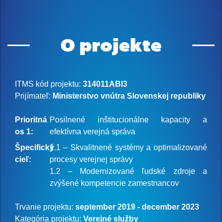
O projekte
ITMS kód projektu:
314011ABI3
Prijímateľ:
Ministerstvo vnútra Slovenskej republiky
Prioritná
Posilnené inštitucionálne kapacity a
os 1:
efektívna verejná správa
Špecifický
1.1 – Skvalitnené systémy a optimalizované
cieľ:
procesy verejnej správy
1.2 – Modernizované ľudské zdroje a
zvýšené kompetencie zamestnancov
Trvanie projektu:
september 2019 - december 2023
Kategória projektu:
Verejné služby