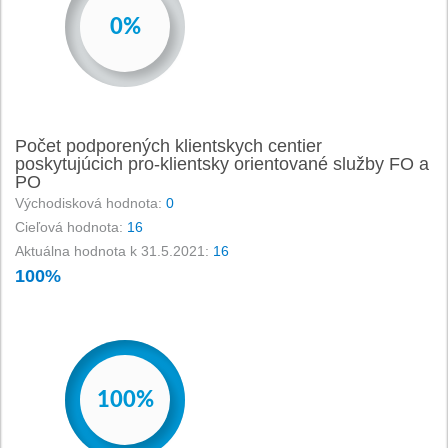
-
0%
1%
2%
3%
4%
5%
Počet podporených klientskych centier
6%
poskytujúcich pro-klientsky orientované služby FO a
7%
PO
8%
Východisková hodnota:
0
9%
Cieľová hodnota:
16
10%
Aktuálna hodnota k 31.5.2021:
16
11%
100%
12%
13%
14%
15%
-
0%
1%
2%
3%
4%
16%
100%
17%
18%
19%