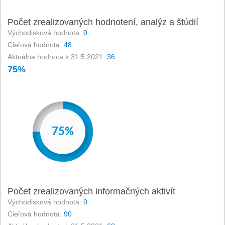
Počet zrealizovaných hodnotení, analýz a štúdií
Východisková hodnota:
0
Cieľová hodnota:
48
Aktuálna hodnota k 31.5.2021:
36
75%
-
0%
1%
2%
3%
4%
75%
76%
77%
78%
79%
80%
Počet zrealizovaných informačných aktivít
Východisková hodnota:
0
Cieľová hodnota:
90