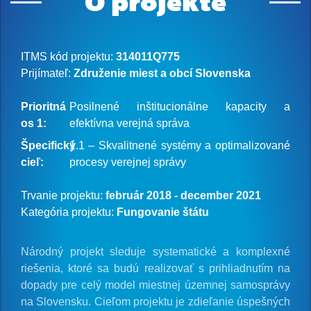
O projekte
ITMS kód projektu:
314011Q775
Prijímateľ:
Združenie miest a obcí Slovenska
Prioritná
Posilnené inštitucionálne kapacity a
os 1:
efektívna verejná správa
Špecifický
1.1 – Skvalitnené systémy a optimalizované
cieľ:
procesy verejnej správy
Trvanie projektu:
február 2018 - december 2021
Kategória projektu:
Fungovanie štátu
Národný projekt sleduje systematické a komplexné
riešenia, ktoré sa budú realizovať s prihliadnutím na
dopady pre celý model miestnej územnej samosprávy
na Slovensku. Cieľom projektu je zdieľanie úspešných