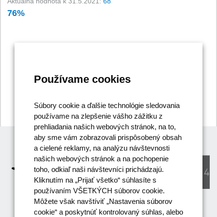
Aktuálna hodnota k 31.5.2021:
68
76%
-
0%
1%
2%
3%
4%
76%
77%
78%
79%
80%
81%
Používame cookies
Súbory cookie a ďalšie technológie sledovania
používame na zlepšenie vášho zážitku z
prehliadania našich webových stránok, na to,
aby sme vám zobrazovali prispôsobený obsah
a cielené reklamy, na analýzu návštevnosti
našich webových stránok a na pochopenie
toho, odkiaľ naši návštevníci prichádzajú.
Kliknutím na „Prijať všetko“ súhlasíte s
používaním VŠETKÝCH súborov cookie.
Môžete však navštíviť „Nastavenia súborov
cookie“ a poskytnúť kontrolovaný súhlas, alebo