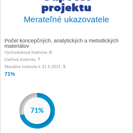
projektu
Merateľné ukazovatele
Počet koncepčných, analytických a metodických
materiálov
Východisková hodnota:
0
Cieľová hodnota:
7
Aktuálna hodnota k 31.5.2021:
5
71%
-
0%
1%
2%
3%
4%
71%
72%
73%
74%
75%
76%