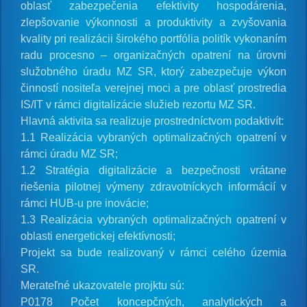
oblasť zabezpečenia efektivity hospodárenia,
zlepšovanie výkonnosti a produktivity a zvyšovania
kvality pri realizácii širokého portfólia politík vykonaním
radu procesno – organizačných opatrení na úrovni
služobného úradu MZ SR, ktorý zabezpečuje výkon
činností nositeľa verejnej moci a pre oblasť prostredia
IS/IT v rámci digitalizácie služieb rezortu MZ SR.
Hlavná aktivita sa realizuje prostredníctvom podaktivít:
1.1 Realizácia vybraných optimalizačných opatrení v
rámci úradu MZ SR;
1.2 Stratégia digitalizácie a bezpečnosti vrátane
riešenia pilotnej výmeny zdravotníckych informácií v
rámci HUB-u pre inovácie;
1.3 Realizácia vybraných optimalizačných opatrení v
oblasti energetickej efektívnosti;
Projekt sa bude realizovaný v rámci celého územia
SR.
Merateľné ukazovatele projktu sú:
P0178 Počet koncepčných, analytických a