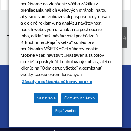
projektu
používame na zlepšenie vášho zážitku z
prehliadania našich webových stránok, na to,
aby sme vám zobrazovali prispôsobený obsah
a cielené reklamy, na analýzu návštevnosti
našich webových stránok a na pochopenie
toho, odkiaľ naši návštevníci prichádzajú.
Kliknutím na „Prijať všetko“ súhlasíte s
používaním VŠETKÝCH súborov cookie.
Môžete však navštíviť „Nastavenia súborov
cookie“ a poskytnúť kontrolovaný súhlas, alebo
kliknúť na "Odmietnuť všetko" a odmietnuť
všetky cookie okrem funkčnych.
RIADIACIM ORGÁNOM OPERAČNÉHO
Zásady používania súborov cookie
PROGRAMU EFEKTÍVNA VEREJNÁ SPRÁVA JE
MINISTERSTVO VNÚTRA SR
Nastavenia
Odmietnuť všetko
Tento projekt je podporený z Európskeho sociálneho
fondu
Prijať všetko