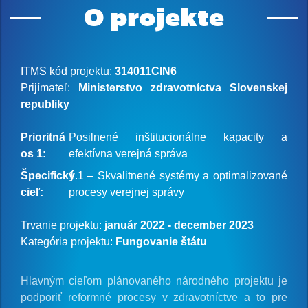
O projekte
ITMS kód projektu:
314011CIN6
Prijímateľ:
Ministerstvo zdravotníctva Slovenskej
republiky
Prioritná
Posilnené inštitucionálne kapacity a
os 1:
efektívna verejná správa
Špecifický
1.1 – Skvalitnené systémy a optimalizované
cieľ:
procesy verejnej správy
Trvanie projektu:
január 2022 - december 2023
Kategória projektu:
Fungovanie štátu
Hlavným cieľom plánovaného národného projektu je
podporiť reformné procesy v zdravotníctve a to pre