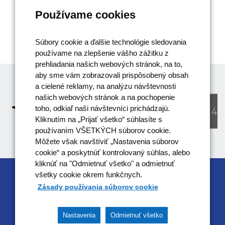
Používame cookies
Súbory cookie a ďalšie technológie sledovania
používame na zlepšenie vášho zážitku z
prehliadania našich webových stránok, na to,
aby sme vám zobrazovali prispôsobený obsah
a cielené reklamy, na analýzu návštevnosti
našich webových stránok a na pochopenie
toho, odkiaľ naši návštevníci prichádzajú.
Kliknutím na „Prijať všetko“ súhlasíte s
používaním VŠETKÝCH súborov cookie.
Môžete však navštíviť „Nastavenia súborov
cookie“ a poskytnúť kontrolovaný súhlas, alebo
kliknúť na "Odmietnuť všetko" a odmietnuť
všetky cookie okrem funkčnych.
RIADIACIM ORGÁNOM OPERAČNÉHO
Zásady používania súborov cookie
PROGRAMU EFEKTÍVNA VEREJNÁ SPRÁVA JE
MINISTERSTVO VNÚTRA SR
Nastavenia
Odmietnuť všetko
Tento projekt je podporený z Európskeho sociálneho