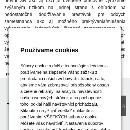
úrovni SR ako aj EÚ) je uvedené pracovné vyťaženie
zvýšeným rizikom na jednej strane s ohľadom na
nedostatočné dodržiavanie prestávok pre oddych
zamestnanca ako aj možného prekrývania/miešania
vykonávania jednotlivých činností zamestnancom (t.j.
oprávnených a neoprávnených pre projekt – napr.
vykázaný pracovný čas pre projekt a zároveň bude zistené,
Používame cookies
že zamestnanec v uvedenom čase vystupoval pred
verejným/štátnym orgánom za organizáciu v činnostiach
nesúvisiacich s projektom atď.).
Súbory cookie a ďalšie technológie sledovania
používame na zlepšenie vášho zážitku z
Pomohla Vám táto odpoveď?
Áno
/
Nie
prehliadania našich webových stránok, na to,
aby sme vám zobrazovali prispôsobený obsah
a cielené reklamy, na analýzu návštevnosti
našich webových stránok a na pochopenie
toho, odkiaľ naši návštevníci prichádzajú.
Kliknutím na „Prijať všetko“ súhlasíte s
používaním VŠETKÝCH súborov cookie.
Môžete však navštíviť „Nastavenia súborov
cookie“ a poskytnúť kontrolovaný súhlas, alebo