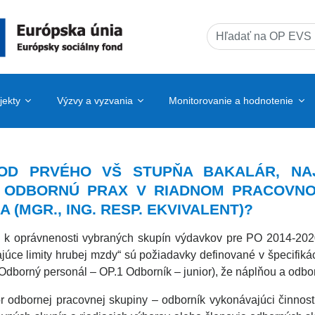
Search
for:
jekty
Výzvy a vyzvania
Monitorovanie a hodnotenie
 OD PRVÉHO VŠ STUPŇA BAKALÁR, NA
L ODBORNÚ PRAX V RIADNOM PRACOVN
(MGR., ING. RESP. EKVIVALENT)?
k oprávnenosti vybraných skupín výdavkov pre PO 2014-202
júce limity hrubej mzdy“ sú požiadavky definované v špecifikáci
 Odborný personál – OP.1 Odborník – junior), že náplňou a odb
 odbornej pracovnej skupiny – odborník vykonávajúci činnosti 