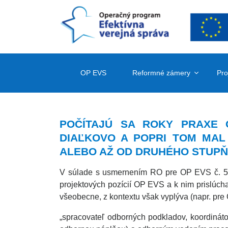
OP EVS
Reformné zámery
Pro
POČÍTAJÚ SA ROKY PRAXE
DIAĽKOVO A POPRI TOM MA
ALEBO AŽ OD DRUHÉHO STUPŇA 
V súlade s usmernením RO pre OP EVS č. 5 
projektových pozícií OP EVS a k nim prislúcha
všeobecne, z kontextu však vyplýva (napr. pre
„spracovateľ odborných podkladov, koordinátor