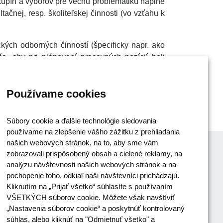
upín a výborov pre vecnú problematiku náplne
ačnej, resp. školiteľskej činnosti (vo vzťahu k
kých odborných činností (špecificky napr. ako
, aby pri plánovaní pracovných pozícií boli
 minimálne vysokoškolským vzdelaním 1. stupňa
ia odborník-junior bude obsadená osobou bez
Používame cookies
hujúcej minimálne 4 roky, ktoré zodpovedajú
Súbory cookie a ďalšie technológie sledovania
používame na zlepšenie vášho zážitku z prehliadania
našich webových stránok, na to, aby sme vám
zobrazovali prispôsobený obsah a cielené reklamy, na
analýzu návštevnosti našich webových stránok a na
pochopenie toho, odkiaľ naši návštevníci prichádzajú.
Kliknutím na „Prijať všetko“ súhlasíte s používaním
VŠETKÝCH súborov cookie. Môžete však navštíviť
„Nastavenia súborov cookie“ a poskytnúť kontrolovaný
súhlas, alebo kliknúť na "Odmietnuť všetko" a