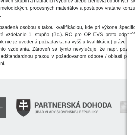
ných skupín a riadiacich výborov alebo členovia odborných sk
, metodických, procesných materiálov a postupov vrátane konzult
.
bsadená osobou s takou kvalifikáciou, kde pri výkone špecific
ké vzdelanie 1. stupňa (Bc.). RO pre OP EVS preto odporúča
ak nie je uvedená požiadavka na vyššiu kvalifikáciu) práve s
hto vzdelania. Zároveň sa týmto nevylučuje, že napr. pozíc
 nadštandardnou praxou v požadovanom odbore / oblasti presa
ni.