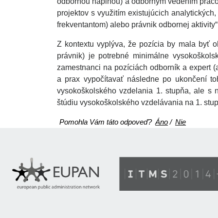
odbornou náplňou) a odborným vedením pracov
projektov s využitím existujúcich analytických
frekventantom) alebo právnik odbornej aktivity“
Z kontextu vyplýva, že pozícia by mala byť o
právnik) je potrebné minimálne vysokoškols
zamestnanci na pozíciách odborník a expert (
a prax vypočítavať následne po ukončení to
vysokoškolského vzdelania 1. stupňa, ale s
štúdiu vysokoškolského vzdelávania na 1. stup
Pomohla Vám táto odpoveď?
Áno
/
Nie