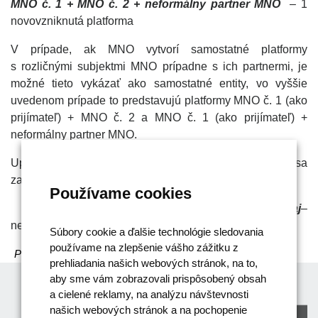
MNO č. 1 + MNO č. 2 + neformálny partner MNO
– 1
novovzniknutá platforma
V prípade, ak MNO vytvorí samostatné platformy
s rozličnými subjektmi MNO prípadne s ich partnermi, je
možné tieto vykázať ako samostatné entity, vo vyššie
uvedenom prípade to predstavujú platformy MNO č. 1 (ako
prijímateľ) + MNO č. 2 a MNO č. 1 (ako prijímateľ) +
neformálny partner MNO.
Upozornenie:
MNO + samosprávny kraj
– nepovažuje sa
za platformu
Používame cookies
MNO + ministerstvo + samosprávny kraj
–
nepovažuje sa za platformu
Súbory cookie a ďalšie technológie sledovania
používame na zlepšenie vášho zážitku z
Pomohla Vám táto odpoveď?
Áno
/
Nie
prehliadania našich webových stránok, na to,
aby sme vám zobrazovali prispôsobený obsah
a cielené reklamy, na analýzu návštevnosti
našich webových stránok a na pochopenie