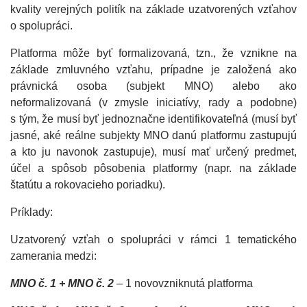
kvality verejných politík na základe uzatvorených vzťahov
o spolupráci.
Platforma môže byť formalizovaná, tzn., že vznikne na
základe zmluvného vzťahu, prípadne je založená ako
právnická osoba (subjekt MNO) alebo ako
neformalizovaná (v zmysle iniciatívy, rady a podobne)
s tým, že musí byť jednoznačne identifikovateľná (musí byť
jasné, aké reálne subjekty MNO danú platformu zastupujú
a kto ju navonok zastupuje), musí mať určený predmet,
účel a spôsob pôsobenia platformy (napr. na základe
štatútu a rokovacieho poriadku).
Príklady:
Uzatvorený vzťah o spolupráci v rámci 1 tematického
zamerania medzi:
MNO č. 1 + MNO č. 2
– 1 novovzniknutá platforma