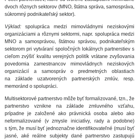
dvoch rôznych sektorov (MNO, štátna správa, samospráva,
súkromný podnikateľský sektor).
Výklad:
spolupráca medzi mimovládnymi neziskovými
organizáciami a rôznymi sektormi, napr. spolupráca medzi
MNO a samosprávou, štátnou správou, podnikateľským
sektorom pri vytváraní spoločných lokálnych partnerstiev s
cieľom zvýšiť kvalitu verejných politík vrátane zvyšovania
povedomia zamestnancov mimovládnych neziskových
organizácií a samospráv o predmetných oblastiach
na základe uzatvorených partnerských zmlúv, resp.
memoránd o spolupráci.
Multisektorové partnerstvo môže byť formalizované, tzn., že
partnerstvo vznikne na základe zmluvného vzťahu,
prípadne je založené ako právnická osoba alebo ako
neformalizované (v zmysle iniciatívy, rady a podobne)
s tým, že musí byť jednoznačne identifikovateľné (musí byť
jasné, aké reálne subjekty dané partnerstvo zastupujú