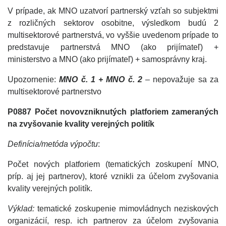
V prípade, ak MNO uzatvorí partnerský vzťah so subjektmi
z rozličných sektorov osobitne, výsledkom budú 2
multisektorové partnerstvá, vo vyššie uvedenom prípade to
predstavuje partnerstvá MNO (ako prijímateľ) +
ministerstvo a MNO (ako prijímateľ) + samosprávny kraj.
Upozornenie:
MNO č. 1 + MNO č. 2
– nepovažuje sa za
multisektorové partnerstvo
P0887 Počet novovzniknutých platforiem zameraných
na zvyšovanie kvality verejných politík
Definícia/metóda výpočtu
:
Počet nových platforiem (tematických zoskupení MNO,
príp. aj jej partnerov), ktoré vznikli za účelom zvyšovania
kvality verejných politík.
Výklad:
tematické zoskupenie mimovládnych neziskových
organizácií, resp. ich partnerov za účelom zvyšovania