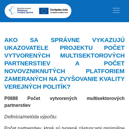
AKO SA SPRÁVNE VYKAZUJÚ
UKAZOVATELE PROJEKTU POČET
VYTVORENÝCH MULTISEKTOROVÝCH
PARTNERSTIEV A POČET
NOVOVZNIKNUTÝCH PLATFORIEM
ZAMERANÝCH NA ZVYŠOVANIE KVALITY
VEREJNÝCH POLITÍK?
P0888 Počet vytvorených multisektorových
partnerstiev
Definícia/metóda výpočtu:
Počet partnerstiev, ktoré sú tvorené zástupcami minimálne