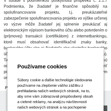
V súlade s podmienkou poskytnutia príspevku č. 2.1.7
Podmienka, že žiadateľ je finančne spôsobilý na
spolufinancovanie projektu, t.j. preukázateľné
zabezpečenie spolufinancovania projektu vo výške určenej
vo výzve môže žiadateľ jej splnenie preukázať aj
elektronickým výpisom bankového účtu alebo potvrdením o
(príjmovej) transakcii (certifikátom) z internetbankingu,
ktoré musí obsahovať identifikačné znaky banky,
bankového účtu ako aj žiadateľa ako vlastníka bankového
účtu (obdobne ako pri výpise účtu potvrdeného bankou).
Takýto dokument/listinu (nepodpísaný fyzicky bankou)
Používame cookies
odporúča Poskytovateľ na potvrdenie jeho pravosti overiť
podpisom (prípadne aj pečiatkou subjektu) štatutárnym
orgánom žiadateľa.
Súbory cookie a ďalšie technológie sledovania
používame na zlepšenie vášho zážitku z
Pomohla Vám táto odpoveď?
Áno
/
Nie
prehliadania našich webových stránok, na to,
aby sme vám zobrazovali prispôsobený obsah
a cielené reklamy, na analýzu návštevnosti
našich webových stránok a na pochopenie