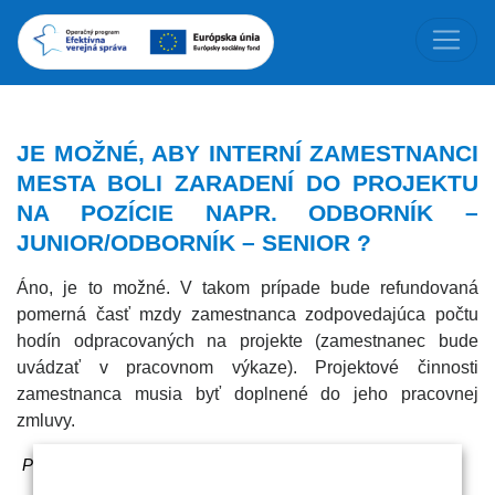
JE MOŽNÉ, ABY INTERNÍ ZAMESTNANCI
MESTA BOLI ZARADENÍ DO PROJEKTU
NA POZÍCIE NAPR. ODBORNÍK –
JUNIOR/ODBORNÍK – SENIOR ?
Áno, je to možné. V takom prípade bude refundovaná
pomerná časť mzdy zamestnanca zodpovedajúca počtu
hodín odpracovaných na projekte (zamestnanec bude
uvádzať v pracovnom výkaze). Projektové činnosti
zamestnanca musia byť doplnené do jeho pracovnej
zmluvy.
Pomohla Vám táto odpoveď?
Áno
/
Nie