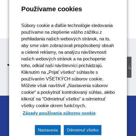
Používame cookies
Súbory cookie a ďalšie technológie sledovania
používame na zlepšenie vášho zážitku z
prehliadania našich webových stránok, na to,
aby sme vám zobrazovali prispôsobený obsah
a cielené reklamy, na analýzu návštevnosti
našich webových stránok a na pochopenie
toho, odkiaľ naši návštevníci prichádzajú.
Kliknutím na „Prijať všetko“ súhlasíte s
používaním VŠETKÝCH súborov cookie.
Môžete však navštíviť „Nastavenia súborov
cookie“ a poskytnúť kontrolovaný súhlas, alebo
kliknúť na "Odmietnuť všetko" a odmietnuť
všetky cookie okrem funkčnych.
RIADIACIM ORGÁNOM OPERAČNÉHO
Zásady používania súborov cookie
PROGRAMU EFEKTÍVNA VEREJNÁ SPRÁVA JE
MINISTERSTVO VNÚTRA SR
Nastavenia
Odmietnuť všetko
Tento projekt je podporený z Európskeho sociálneho