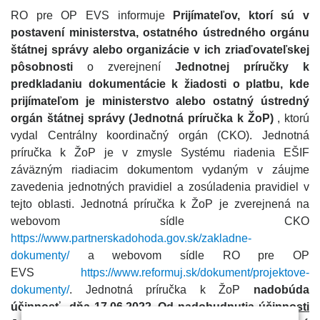
RO pre OP EVS informuje
Prijímateľov, ktorí sú v
postavení ministerstva, ostatného ústredného orgánu
štátnej správy alebo organizácie v ich zriaďovateľskej
pôsobnosti
o zverejnení
Jednotnej príručky k
predkladaniu dokumentácie k žiadosti o platbu, kde
prijímateľom je ministerstvo alebo ostatný ústredný
orgán štátnej správy (Jednotná príručka k ŽoP)
, ktorú
vydal Centrálny koordinačný orgán (CKO). Jednotná
príručka k ŽoP je v zmysle Systému riadenia EŠIF
záväzným riadiacim dokumentom vydaným v záujme
zavedenia jednotných pravidiel a zosúladenia pravidiel v
tejto oblasti. Jednotná príručka k ŽoP je zverejnená na
webovom sídle CKO
https://www.partnerskadohoda.gov.sk/zakladne-
dokumenty/
a webovom sídle RO pre OP
EVS
https://www.reformuj.sk/dokument/projektove-
dokumenty/
. Jednotná príručka k ŽoP
nadobúda
účinnosť
dňa 17.06.2022
.
Od nadobudnutia účinnosti