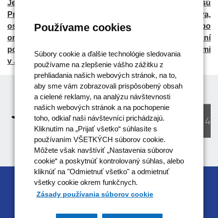
Jednotnej príručky k ŽoP, t.j. od 17.06.2022 sú
Prijímatelia,
ktorí sú v postavení ministerstva,
Používame cookies
ostatného ústredného orgánu štátnej správy alebo
organizácie v ich zriaďovateľskej pôsobnosti povinní
postupovať v súlade s pravidlami uvedenými
Súbory cookie a ďalšie technológie sledovania
v Jednotnej príručke k ŽoP.
používame na zlepšenie vášho zážitku z
prehliadania našich webových stránok, na to,
aby sme vám zobrazovali prispôsobený obsah
a cielené reklamy, na analýzu návštevnosti
našich webových stránok a na pochopenie
toho, odkiaľ naši návštevníci prichádzajú.
Kliknutím na „Prijať všetko“ súhlasíte s
používaním VŠETKÝCH súborov cookie.
Môžete však navštíviť „Nastavenia súborov
cookie“ a poskytnúť kontrolovaný súhlas, alebo
kliknúť na "Odmietnuť všetko" a odmietnuť
všetky cookie okrem funkčnych.
RIADIACIM ORGÁNOM OPERAČNÉHO
Zásady používania súborov cookie
PROGRAMU EFEKTÍVNA VEREJNÁ SPRÁVA JE
MINISTERSTVO VNÚTRA SR