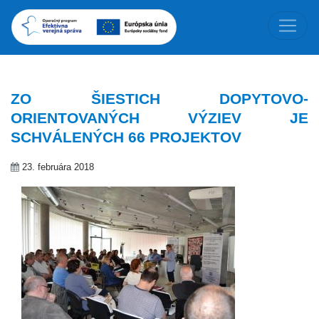
ZO ŠIESTICH DOPYTOVO-
ORIENTOVANÝCH VÝZIEV JE
SCHVÁLENÝCH 66 PROJEKTOV
23. februára 2018