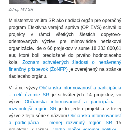
Zdroj: MV SR
Ministerstvo vnútra SR ako riadiaci orgán pre operačný
program Efektívna verejná správa (OP EVS) schválilo
projekty v rámci všetkých šiestich dopytovo-
orientovaných výziev pre mimovládne neziskové
organizácie. Ide o 66 projektov v sume 18 233 800,61
eur, ktoré boli predložené do prvého hodnotiaceho
kola.
Zoznam schválených žiadostí o nenávratný
finančný príspevok (ŽoNFP)
je zverejnený na stránke
riadiaceho orgánu.
V rámci výzvy
Občianska informovanosť a participácia
– celé územie SR
je schválených 14 projektov, vo
výzve
Občianska informovanosť a participácia –
rozvinutejší región SR
je to jeden projekt a v tretej
výzve z tejto série s názvom
Občianska informovanosť
a participácia – menej rozvinutý región SR
15
projektov. Z výzvy
Tvorba lepšej verejnej politiky –