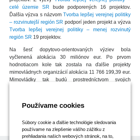
celé územie SR
bude podporených 16 projektov.
Ďalšia výzva s názvom
Tvorba lepšej verejnej politiky
– rozvinutejší región SR
podporí jeden projekt a výzva
Tvorba lepšej verejnej politiky – menej rozvinutý
región SR
19 projektov.
Na šesť dopytovo-orientovaných výziev bola
vyčlenená alokácia 30 miliónov eur. Po prvom
hodnotiacom kole tak zostala na ďalšie projekty
mimovládnych organizácií alokácia 11 766 199,39 eur.
Mimovládky tak budú prostredníctvom svojich
projektov spolupracovať na tvorbe lepších verejných
politík, no tiež posilnia občiansku informovanosť
a participáciu vo viacerých oblastiach života.
Používame cookies
Úspešným žiadateľom gratulujeme!
Súbory cookie a ďalšie technológie sledovania
OP EVS
používame na zlepšenie vášho zážitku z
prehliadania našich webových stránok, na to,