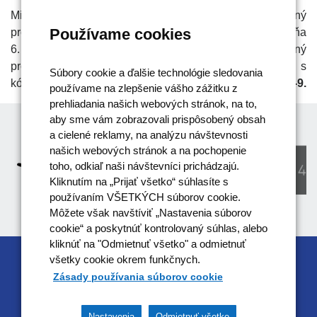
Ministerstvo vnútra SR ako riadiaci orgán pre operačný
Používame cookies
program Efektívna verejná správa vyhlásilo dňa
6. septembra 2018 vyzvanie na národný
projekt
ZEFEKTÍVNENÝ NAJVYŠŠÍ SÚD-FÁZA 1
s
Súbory cookie a ďalšie technológie sledovania
kódom vyzvania (číslo)
OPEVS-PO2-SC2.1-SC2.2-2018-9.
používame na zlepšenie vášho zážitku z
prehliadania našich webových stránok, na to,
aby sme vám zobrazovali prispôsobený obsah
a cielené reklamy, na analýzu návštevnosti
našich webových stránok a na pochopenie
toho, odkiaľ naši návštevníci prichádzajú.
Kliknutím na „Prijať všetko“ súhlasíte s
používaním VŠETKÝCH súborov cookie.
Môžete však navštíviť „Nastavenia súborov
cookie“ a poskytnúť kontrolovaný súhlas, alebo
kliknúť na "Odmietnuť všetko" a odmietnuť
všetky cookie okrem funkčnych.
RIADIACIM ORGÁNOM OPERAČNÉHO
Zásady používania súborov cookie
PROGRAMU EFEKTÍVNA VEREJNÁ SPRÁVA JE
MINISTERSTVO VNÚTRA SR
Nastavenia
Odmietnuť všetko