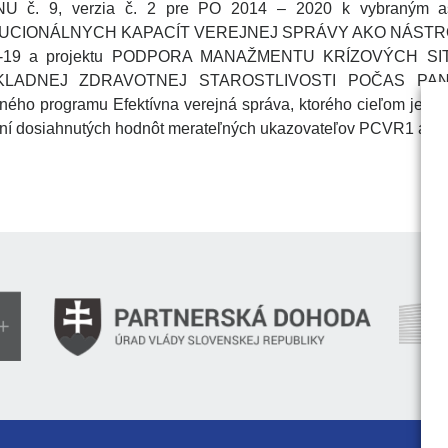
 č. 9, verzia č. 2 pre PO 2014 – 2020 k vybraným a
TUCIONÁLNYCH KAPACÍT VEREJNEJ SPRÁVY AKO NÁSTR
-19 a projektu PODPORA MANAŽMENTU KRÍZOVÝCH SI
LADNEJ ZDRAVOTNEJ STAROSTLIVOSTI POČAS PAN
ého programu Efektívna verejná správa, ktorého cieľom je usm
ní dosiahnutých hodnôt merateľných ukazovateľov PCVR1 a P