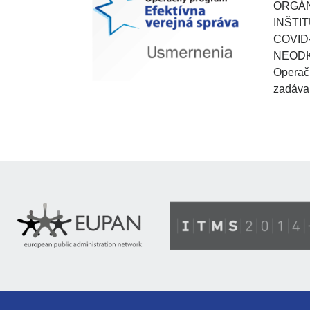
ORGÁNU
INŠTI
COVID
NEODK
Operačn
zadáva