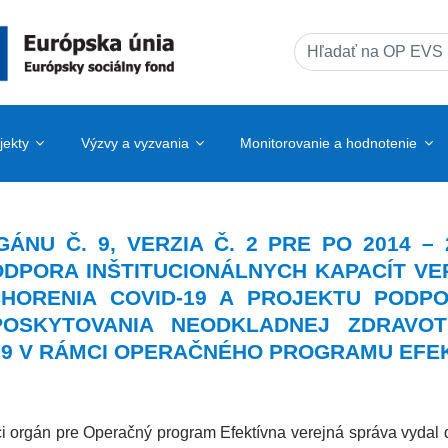
Search
for:
jekty
Výzvy a vyzvania
Monitorovanie a hodnotenie
ÁNU Č. 9, VERZIA Č. 2 PRE PO 2014 
DPORA INŠTITUCIONÁLNYCH KAPACÍT V
CHORENIA COVID-19 A PROJEKTU POD
 POSKYTOVANIA NEODKLADNEJ ZDRAVOT
19 V RÁMCI OPERAČNÉHO PROGRAMU EFE
ci orgán pre Operačný program Efektívna verejná správa v