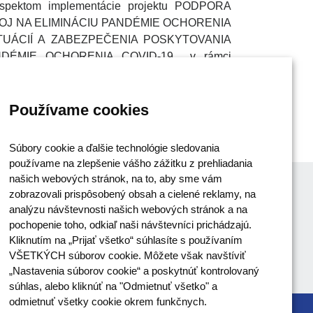
spektom implementácie projektu PODPORA
OJ NA ELIMINÁCIU PANDÉMIE OCHORENIA
TUÁCIÍ A ZABEZPEČENIA POSKYTOVANIA
DÉMIE OCHORENIA COVID-19 v rámci
erniť prijímateľa/partnera ako postupovať pri
CV31.
Používame cookies
Súbory cookie a ďalšie technológie sledovania
používame na zlepšenie vášho zážitku z prehliadania
našich webových stránok, na to, aby sme vám
zobrazovali prispôsobený obsah a cielené reklamy, na
analýzu návštevnosti našich webových stránok a na
pochopenie toho, odkiaľ naši návštevníci prichádzajú.
Kliknutím na „Prijať všetko“ súhlasíte s používaním
VŠETKÝCH súborov cookie. Môžete však navštíviť
„Nastavenia súborov cookie“ a poskytnúť kontrolovaný
súhlas, alebo kliknúť na "Odmietnuť všetko" a
odmietnuť všetky cookie okrem funkčnych.