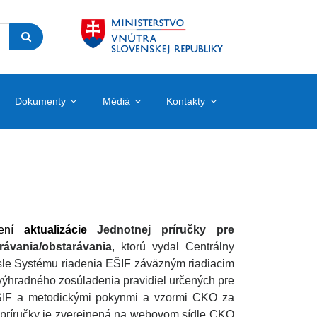
Dokumenty
Médiá
Kontakty
není
aktualizácie
Jednotnej príručky pre
rávania/obstarávania
, ktorú vydal Centrálny
ysle Systému riadenia EŠIF záväzným riadiacim
ýhradného zosúladenia pravidiel určených pre
 EŠIF a metodickými pokynmi a vzormi CKO za
j príručky je zverejnená na webovom sídle CKO