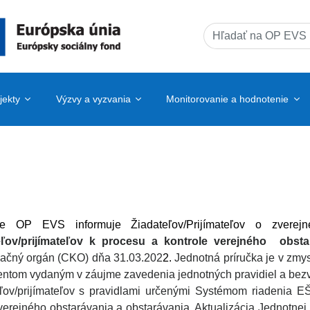
Search
for:
jekty
Výzvy a vyzvania
Monitorovanie a hodnotenie
e OP EVS informuje Žiadateľov/Prijímateľov o zverej
eľov/prijímateľov k procesu a kontrole verejného obsta
načný orgán (CKO) dňa 31.03.202
2.
Jednotná príručka je v zm
tom vydaným v záujme zavedenia jednotných pravidiel a bezv
eľov/prijímateľov s pravidlami určenými Systémom riadenia
verejného obstarávania a obstarávania. Aktualizácia Jednotne