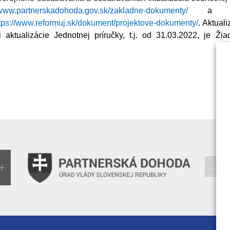
/www.partnerskadohoda.gov.sk/zakladne-dokumenty/
a we
tps://www.reformuj.sk/dokument/projektove-dokumenty/
. Aktual
aktualizácie Jednotnej príručky, t.j. od 31.03.2022, je Žia