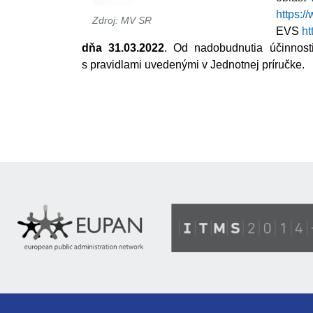
https:/
Zdroj: MV SR
EVS
ht
dňa 31.03.2022
. Od nadobudnutia účinnosti 
s pravidlami uvedenými v Jednotnej príručke.