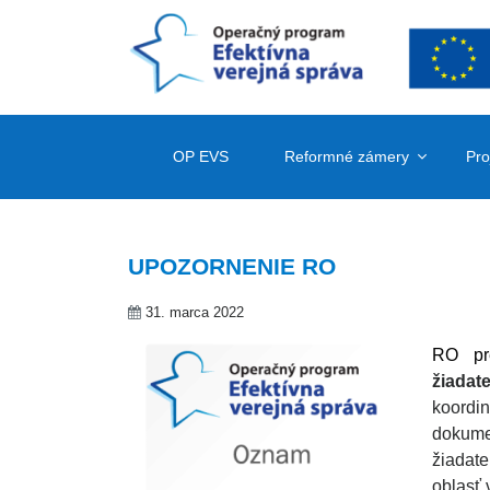
OP EVS
Reformné zámery
Pro
UPOZORNENIE RO
31. marca 2022
RO pr
žiadat
koordi
dokumen
žiadat
oblasť 