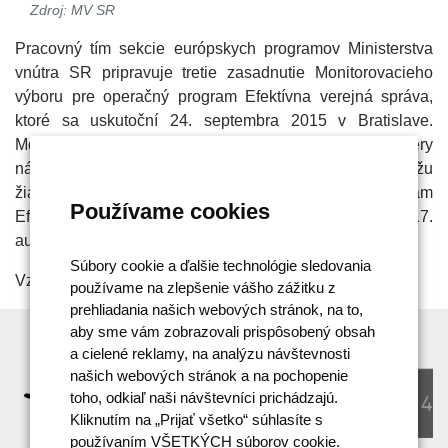
Zdroj: MV SR
Pracovný tím sekcie európskych programov Ministerstva
vnútra SR pripravuje tretie zasadnutie Monitorovacieho
výboru pre operačný program Efektívna verejná správa,
ktoré sa uskutoční 24. septembra 2015 v Bratislave.
Monitorovaciemu výboru predložíme na schválenie zámery
národných projektov, ktoré môžu
žiadatelia zaslať riadiacemu orgánu pre operačný program
Používame cookies
Efektívna verejná správa mailom na opevs@minv.sk do 17.
augusta 2015.
Súbory cookie a ďalšie technológie sledovania
Vzor zámeru národného projektu je dostupný
tu
.
používame na zlepšenie vášho zážitku z
prehliadania našich webových stránok, na to,
aby sme vám zobrazovali prispôsobený obsah
a cielené reklamy, na analýzu návštevnosti
našich webových stránok a na pochopenie
toho, odkiaľ naši návštevníci prichádzajú.
Kliknutím na „Prijať všetko“ súhlasíte s
používaním VŠETKÝCH súborov cookie.