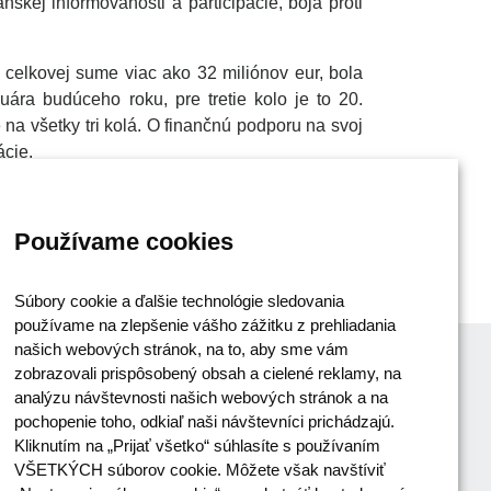
anskej informovanosti a participácie, boja proti
 celkovej sume viac ako 32 miliónov eur, bola
uára budúceho roku, pre tretie kolo je to 20.
na všetky tri kolá. O finančnú podporu na svoj
ácie.
ie projektov. V rámci hodnotenia projektov sa
ty vytvoria. Predpokladaný začiatok úspešných
Používame cookies
Súbory cookie a ďalšie technológie sledovania
používame na zlepšenie vášho zážitku z prehliadania
našich webových stránok, na to, aby sme vám
zobrazovali prispôsobený obsah a cielené reklamy, na
analýzu návštevnosti našich webových stránok a na
pochopenie toho, odkiaľ naši návštevníci prichádzajú.
Kliknutím na „Prijať všetko“ súhlasíte s používaním
VŠETKÝCH súborov cookie. Môžete však navštíviť