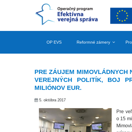
OP EVS
Reformné zámery
Pro
PRE ZÁUJEM MIMOVLÁDNYCH N
VEREJNÝCH POLITÍK, BOJ PR
MILIÓNOV EUR.
5. októbra 2017
Pre veľ
o 15 mi
Mimovl