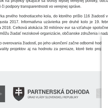
ok na projekty týkajúce sa tvorby lepšej verejnej politiky, obči
i či podpory transparentnosti vo verejnej správe.
ka prvého hodnotiaceho kola, do ktorého prišlo 116 žiadostí v
usta 2017. Informatívna uzávierka pre druhé kolo je 19. febr
 2018. Celková alokácia 30 miliónov eur sa vzťahuje spoločne 
 môžu žiadať neziskové organizácie, občianske združenia i nad
 overovania žiadostí, po jeho ukončení začne odborné hodnoten
vality projektov aj na hodnotu za peniaze, ktoré tieto projek