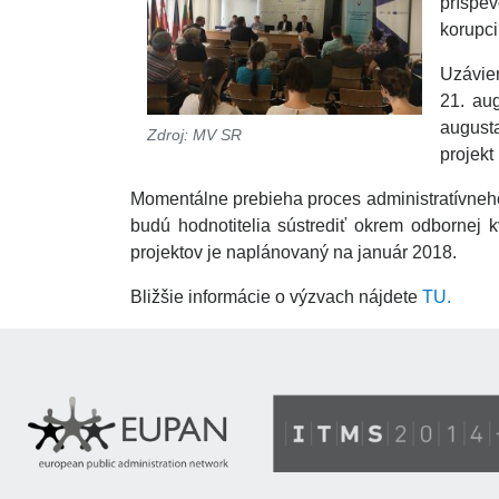
príspev
korupci
Uzávier
21. aug
augusta
Zdroj: MV SR
projekt
Momentálne prebieha proces administratívneho
budú hodnotitelia sústrediť okrem odbornej k
projektov je naplánovaný na január 2018.
Bližšie informácie o výzvach nájdete
TU.