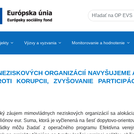
Search
for:
jekty
Výzvy a vyzvania
Monitorovanie a hodnotenie
EZISKOVÝCH ORGANIZÁCIÍ NAVYŠUJEME 
OTI KORUPCII, ZVYŠOVANIE PARTICIP
ký záujem mimovládnych neziskových organizácií sa alokácia 
liónov eur. Suma, ktorá je vyčlenená na šesť dopytovo-orientov
ádky môžu žiadať z operačného programu Efektívna verej