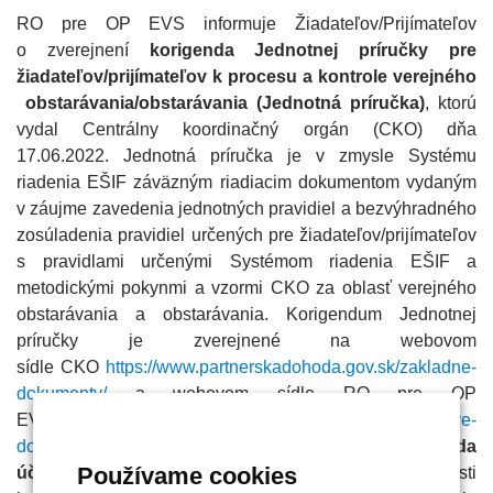
RO pre OP EVS informuje Žiadateľov/Prijímateľov
o zverejnení
korigenda
Jednotnej príručky pre
žiadateľov/prijímateľov k procesu a kontrole verejného
obstarávania/obstarávania (Jednotná príručka)
, ktorú
vydal Centrálny koordinačný orgán (CKO) dňa
17.06.2022. Jednotná príručka je v zmysle Systému
riadenia EŠIF záväzným riadiacim dokumentom vydaným
v záujme zavedenia jednotných pravidiel a bezvýhradného
zosúladenia pravidiel určených pre žiadateľov/prijímateľov
s pravidlami určenými Systémom riadenia EŠIF a
metodickými pokynmi a vzormi CKO za oblasť verejného
obstarávania a obstarávania. Korigendum Jednotnej
príručky je zverejnené na webovom
sídle CKO
https://www.partnerskadohoda.gov.sk/zakladne-
dokumenty/
a webovom sídle RO pre OP
EVS
https://www.reformuj.sk/dokument/projektove-
dokumenty/
. Korigendum Jednotnej príručky
nadobúda
Používame cookies
účinnosť
dňa 17.06.2022
. Od nadobudnutia účinnosti