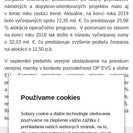
národných a dopytovo-orientovaných projektov malo aj
v tomto roku rastúci trend. Aktuálne, na konci roka 2019
bolo vyčerpaných spolu 72,35 mil. €, čo predstavuje 25,98
% alokácie operačného programu. V porovnaní so stavom
na konci roku 2018 tak došlo k nárastu vyčerpanej sumy
o 32,03 mil. €, čo predstavuje zvýšenie podielu čerpania
na alokácii o 11,50 p.b.
V septembri prebehlo verejné obstarávanie na prieskum
verejnej mienky v kontexte poznateľnosti OP EVS a úlohe
EÚ. Samotný prieskum verejnej mienky vykonala
prieskumná agentúra v októbri, oslovila 1061 respondentov
a 40% z nich malo poznatky o OP EVS, pričom 20%
Používame cookies
respondentov vedelo spojiť OP EVS priamo s projektom,
resp. výstupom projektu financovaného z OP EVS.
Riadiaci orgán naďalej využíva Facebook stránku, kde má
Súbory cookie a ďalšie technológie sledovania
ku dňu 10. 12. 2019 553 „páči sa“ a 592 sledovateľov.
používame na zlepšenie vášho zážitku z
prehliadania našich webových stránok, na to,