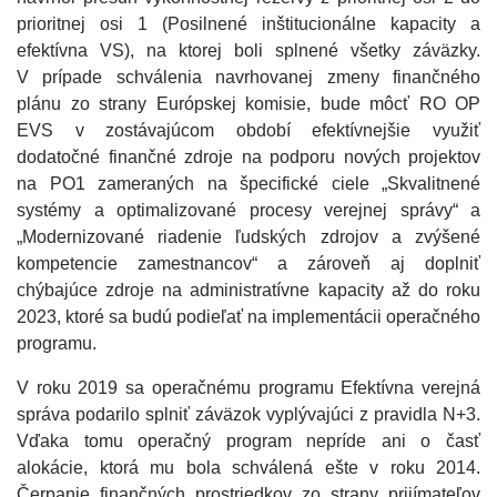
prioritnej osi 1 (Posilnené inštitucionálne kapacity a
efektívna VS), na ktorej boli splnené všetky záväzky.
V prípade schválenia navrhovanej zmeny finančného
plánu zo strany Európskej komisie, bude môcť RO OP
EVS v zostávajúcom období efektívnejšie využiť
dodatočné finančné zdroje na podporu nových projektov
na PO1 zameraných na špecifické ciele „Skvalitnené
systémy a optimalizované procesy verejnej správy“ a
„Modernizované riadenie ľudských zdrojov a zvýšené
kompetencie zamestnancov“ a zároveň aj doplniť
chýbajúce zdroje na administratívne kapacity až do roku
2023, ktoré sa budú podieľať na implementácii operačného
programu.
V roku 2019 sa operačnému programu Efektívna verejná
správa podarilo splniť záväzok vyplývajúci z pravidla N+3.
Vďaka tomu operačný program nepríde ani o časť
alokácie, ktorá mu bola schválená ešte v roku 2014.
Čerpanie finančných prostriedkov zo strany prijímateľov