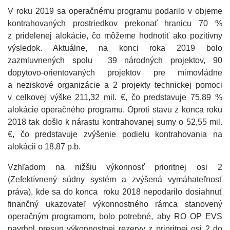
V roku 2019 sa operačnému programu podarilo v objeme
kontrahovaných prostriedkov prekonať hranicu 70 %
z pridelenej alokácie, čo môžeme hodnotiť ako pozitívny
výsledok. Aktuálne, na konci roka 2019 bolo
zazmluvnených spolu 39 národných projektov, 90
dopytovo-orientovaných projektov pre mimovládne
a neziskové organizácie a 2 projekty technickej pomoci
v celkovej výške 211,32 mil. €, čo predstavuje 75,89 %
alokácie operačného programu. Oproti stavu z konca roku
2018 tak došlo k nárastu kontrahovanej sumy o 52,55 mil.
€, čo predstavuje zvýšenie podielu kontrahovania na
alokácii o 18,87 p.b.
Vzhľadom na nižšiu výkonnosť prioritnej osi 2
(Zefektívnený súdny systém a zvýšená vymáhateľnosť
práva), kde sa do konca roku 2018 nepodarilo dosiahnuť
finančný ukazovateľ výkonnostného rámca stanovený
operačným programom, bolo potrebné, aby RO OP EVS
navrhol presun výkonnostnej rezervy z prioritnej osi 2 do