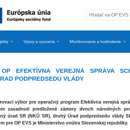
Search
for:
jekty
Výzvy a vyzvania
Monitorovanie a hodnotenie
 OP EFEKTÍVNA VEREJNÁ SPRÁVA SC
ÚRAD PODPREDSEDU VLÁDY
rovací výbor pre operačný program Efektívna verejná sp
m zasadnutí predložené zámery dvoch národných proj
lný úrad SR (NKÚ SR), druhý Úrad podpredsedu vlády SR p
m pre OP EVS je Ministerstvo vnútra Slovenskej republiky.