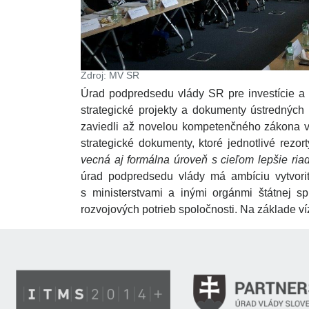
Zdroj: MV SR
Úrad podpredsedu vlády SR pre investície a i
strategické projekty a dokumenty ústredných 
zaviedli až novelou kompetenčného zákona v 
strategické dokumenty, ktoré jednotlivé rezor
vecná aj formálna úroveň s cieľom lepšie riadi
úrad podpredsedu vlády má ambíciu vytvoriť
s ministerstvami a inými orgánmi štátnej s
rozvojových potrieb spoločnosti. Na základe ví