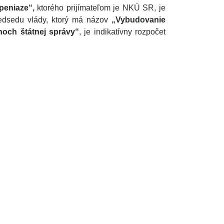
peniaze“,
ktorého prijímateľom je NKÚ SR, je
redsedu vlády, ktorý má názov
„Vybudovanie
noch štátnej správy“
, je indikatívny rozpočet