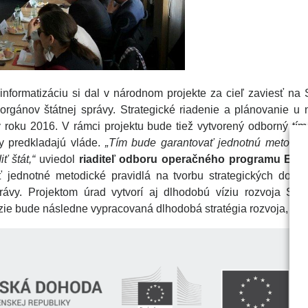
nformatizáciu si dal v národnom projekte za cieľ zaviesť na 
orgánov štátnej správy. Strategické riadenie a plánovanie u n
roku 2016. V rámci projektu bude tiež vytvorený odborný tím
ty predkladajú vláde.
„Tím bude garantovať jednotnú metodiku
ť štát,“
uviedol
riaditeľ odboru operačného programu Efek
 jednotné metodické pravidlá na tvorbu strategických dokum
právy. Projektom úrad vytvorí aj dlhodobú víziu rozvoja Sl
zie bude následne vypracovaná dlhodobá stratégia rozvoja, ktorá