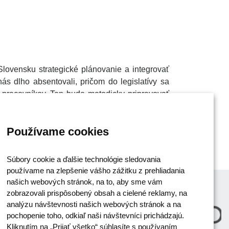
Slovensku strategické plánovanie a integrovať
ás dlho absentovali, pričom do legislatívy sa
 pracovníkov. Ten bude metodicky pripravovať
 strategických dokumentov, čím sa zlepší ich
tívna verejná správa Samuel Arbe
s tým, že
Používame cookies
entov a uplatňovať ich v praxi v spolupráci
ovenska, ktorá bude založená na vyhodnotení
 určí konkrétne ciele.
Súbory cookie a ďalšie technológie sledovania
používame na zlepšenie vášho zážitku z prehliadania
našich webových stránok, na to, aby sme vám
zobrazovali prispôsobený obsah a cielené reklamy, na
analýzu návštevnosti našich webových stránok a na
pochopenie toho, odkiaľ naši návštevníci prichádzajú.
Kliknutím na „Prijať všetko“ súhlasíte s používaním