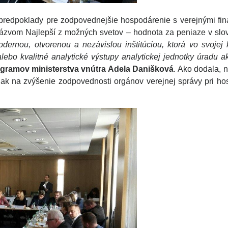
predpoklady pre zodpovednejšie hospodárenie s verejnými fi
 názvom Najlepší z možných svetov – hodnota za peniaze v slov
modernou, otvorenou a nezávislou inštitúciou, ktorá vo svojej
 alebo kvalitné analytické výstupy analytickej jednotky úradu a
ogramov ministerstva vnútra Adela Danišková
. Ako dodala, 
í tlak na zvýšenie zodpovednosti orgánov verejnej správy pri h