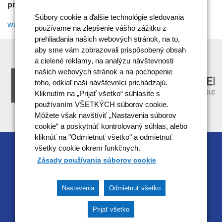
programu Zamestnanosť a sociálna inklúzia“
Súbory cookie a ďalšie technológie sledovania
www.esf.gov.sk
používame na zlepšenie vášho zážitku z
prehliadania našich webových stránok, na to,
aby sme vám zobrazovali prispôsobený obsah
a cielené reklamy, na analýzu návštevnosti
našich webových stránok a na pochopenie
toho, odkiaľ naši návštevníci prichádzajú.
Kliknutím na „Prijať všetko“ súhlasíte s
používaním VŠETKÝCH súborov cookie.
Môžete však navštíviť „Nastavenia súborov
cookie“ a poskytnúť kontrolovaný súhlas, alebo
kliknúť na "Odmietnuť všetko" a odmietnuť
všetky cookie okrem funkčnych.
RIADIACIM ORGÁNOM OPERAČNÉHO
Zásady používania súborov cookie
PROGRAMU EFEKTÍVNA VEREJNÁ SPRÁVA JE
MINISTERSTVO VNÚTRA SR
Nastavenia
Odmietnuť všetko
Tento projekt je podporený z Európskeho sociálneho
fondu
Prijať všetko