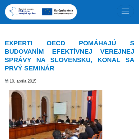
EXPERTI OECD POMÁHAJÚ S
BUDOVANÍM EFEKTÍVNEJ VEREJNEJ
SPRÁVY NA SLOVENSKU, KONAL SA
PRVÝ SEMINÁR
10. apríla 2015