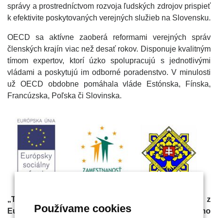
správy a prostredníctvom rozvoja ľudských zdrojov prispieť
k efektivite poskytovaných verejných služieb na Slovensku.
OECD sa aktívne zaoberá reformami verejných správ
členských krajín viac než desať rokov. Disponuje kvalitným
tímom expertov, ktorí úzko spolupracujú s jednotlivými
vládami a poskytujú im odborné poradenstvo. V minulosti
už OECD obdobne pomáhala vláde Estónska, Fínska,
Francúzska, Poľska či Slovinska.
„Tento projekt sa realizuje vďaka podpore z
Používame cookies
Európskeho sociálneho fondu v rámci Operačného