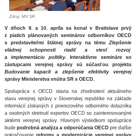
Zdroj: MV SR
V dňoch 9. a 10. apríla sa konal v Bratislave prvý
z piatich plánovaných seminárov odborníkov OECD
s predstaviteľmi štátnej správy na tému
Zlepšenie
vládnej schopnosti riadiť a viesť rozvoj
a implementáciu politiky.
Interaktívne semináre so
zástupcami verejnej správy sú súčasťou projektu
Budovanie kapacít a zlepšenie efektivity verejnej
správy
Ministerstva vnútra SR s OECD.
Spolupráca s OECD stavia na zhodnotení aktuálneho
stavu verejnej správy v Slovenskej republike na základe
informácií získaných z prierezového odborného dotazníka
a osobných stretnutí expertov OECD so zainteresovanými
aktérmi verejnej správy. Hlavným výsledkom spolupráce
bude
podrobná analýza a odporúčania OECD
pre ďalšie
pokračovanie
reformy a modernizácie verejnej správy