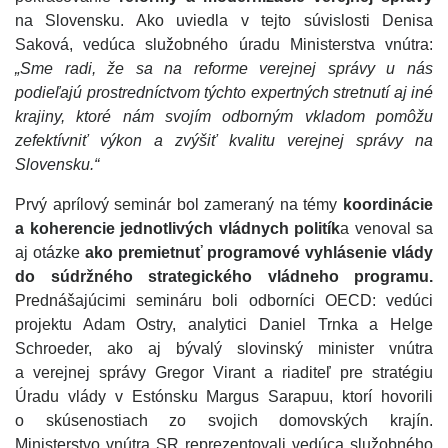
na Slovensku. Ako uviedla v tejto súvislosti Denisa
Saková, vedúca služobného úradu Ministerstva vnútra:
„Sme radi, že sa na reforme verejnej správy u nás
podieľajú prostredníctvom týchto expertných stretnutí aj iné
krajiny, ktoré nám svojím odborným vkladom pomôžu
zefektívniť výkon a zvýšiť kvalitu verejnej správy na
Slovensku.“
Prvý aprílový seminár bol zameraný na témy
koordinácie
a koherencie jednotlivých vládnych politík
a venoval sa
aj otázke
ako premietnuť programové vyhlásenie vlády
do súdržného strategického vládneho programu.
Prednášajúcimi semináru boli odborníci OECD: vedúci
projektu Adam Ostry, analytici Daniel Trnka a Helge
Schroeder, ako aj bývalý slovinský minister vnútra
a verejnej správy Gregor Virant a riaditeľ pre stratégiu
Úradu vlády v Estónsku Margus Sarapuu, ktorí hovorili
o skúsenostiach zo svojich domovských krajín.
Ministerstvo vnútra SR reprezentovali vedúca služobného