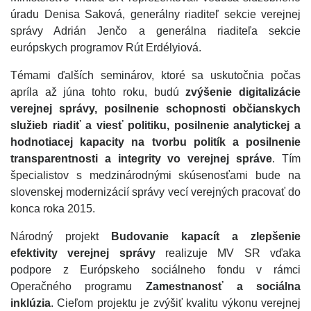
úradu Denisa Saková, generálny riaditeľ sekcie verejnej
správy Adrián Jenčo a generálna riaditeľa sekcie
európskych programov Rút Erdélyiová.
Témami ďalších seminárov, ktoré sa uskutočnia počas
apríla až júna tohto roku, budú
z
výšenie digitalizácie
verejnej správy, posilnenie schopnosti občianskych
služieb riadiť a viesť politiku, posilnenie analytickej a
hodnotiacej kapacity na tvorbu politík a posilnenie
transparentnosti a integrity vo verejnej správe
. Tím
špecialistov s medzinárodnými skúsenosťami bude na
slovenskej modernizácií správy vecí verejných pracovať do
konca roka 2015.
Národný projekt
Budovanie kapacít a zlepšenie
efektivity verejnej správy
realizuje MV SR vďaka
podpore z Európskeho sociálneho fondu v rámci
Operačného programu
Zamestnanosť a sociálna
inklúzia
. Cieľom projektu je zvýšiť kvalitu výkonu verejnej