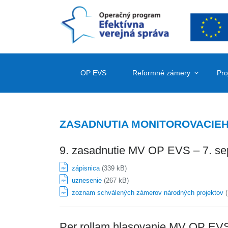
OP EVS
Reformné zámery
Pro
ZASADNUTIA MONITOROVACIEH
9. zasadnutie MV OP EVS – 7. s
zápisnica
(339 kB)
uznesenie
(267 kB)
zoznam schválených zámerov národných projektov
(
Per rollam hlasovanie MV OP EVS