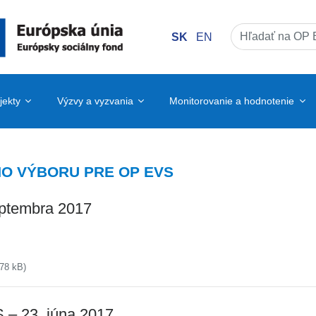
SK
EN
Search
for:
jekty
Výzvy a vyzvania
Monitorovanie a hodnotenie
O VÝBORU PRE OP EVS
eptembra 2017
78 kB)
 – 23. júna 2017